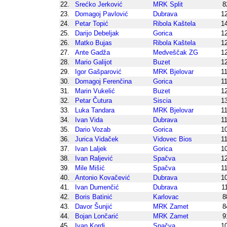
22.
Srećko Jerković
MRK Split
8
23.
Domagoj Pavlović
Dubrava
1
24.
Petar Topić
Ribola Kaštela
1
25.
Darijo Debeljak
Gorica
1
26.
Matko Bujas
Ribola Kaštela
1
27.
Ante Gadža
Medveščak ZG
1
28.
Mario Galijot
Buzet
1
29.
Igor Gašparović
MRK Bjelovar
1
30.
Domagoj Ferenčina
Gorica
1
31.
Marin Vukelić
Buzet
1
32.
Petar Čutura
Siscia
1
33.
Luka Tandara
MRK Bjelovar
1
34.
Ivan Vida
Dubrava
1
35.
Dario Vozab
Gorica
1
36.
Jurica Vidaček
Vidovec Bios
1
37.
Ivan Laljek
Gorica
1
38.
Ivan Raljević
Spačva
1
39.
Mile Mišić
Spačva
1
40.
Antonio Kovačević
Dubrava
1
41.
Ivan Dumenčić
Dubrava
1
42.
Boris Batinić
Karlovac
8
43.
Davor Šunjić
MRK Zamet
8
44.
Bojan Lončarić
MRK Zamet
9
45.
Ivan Kordi
Spačva
1