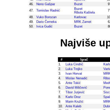
46.
Neno Gašpar
Buzet
9
Buzet
47.
Tomislav Radnić
7
Ribola Kaštela
48.
Vuko Borozan
Karlovac
1
49.
Dario Černeka
MRK Zamet
6
50.
Ivica Gudić
Buzet
8
Najviše u
#
Igrač
1.
Luka Cindrić
Karl
2.
Luka Trojko
Vart
3.
Ivan Horvat
MRK 
4.
Mislav Nenadić
Ribo
5.
Ante Tokić
Med
6.
David Miličević
Por
7.
Tibor Jurjević
Sisc
8.
Karlo Oroz
Spa
9.
Marin Kružić
MRK
10.
Ante Kaleb
Dub