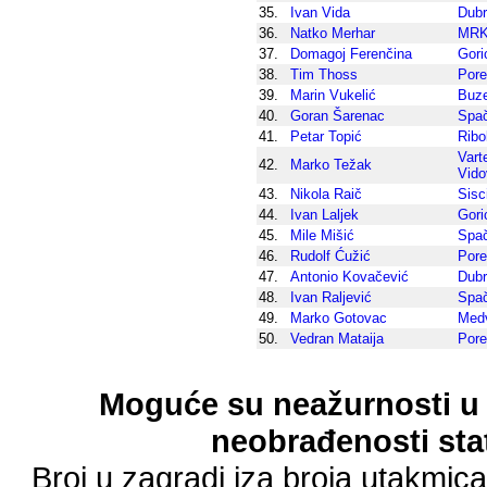
35.
Ivan Vida
Dub
36.
Natko Merhar
MRK 
37.
Domagoj Ferenčina
Gori
38.
Tim Thoss
Por
39.
Marin Vukelić
Buz
40.
Goran Šarenac
Spa
41.
Petar Topić
Ribo
Vart
42.
Marko Težak
Vido
43.
Nikola Raič
Sisc
44.
Ivan Laljek
Gori
45.
Mile Mišić
Spa
46.
Rudolf Ćužić
Por
47.
Antonio Kovačević
Dub
48.
Ivan Raljević
Spa
49.
Marko Gotovac
Med
50.
Vedran Mataija
Por
Moguće su neažurnosti u 
neobrađenosti stat
Broj u zagradi iza broja utakmic