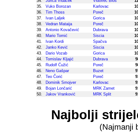
34.
Jurica Vidaček
Vidovec Bios
1
35.
Vuko Borozan
Karlovac
1
36.
Tim Thoss
Poreč
1
37.
Ivan Laljek
Gorica
1
38.
Vedran Mataija
Poreč
1
39.
Antonio Kovačević
Dubrava
1
40.
Mario Tomić
Siscia
1
41.
Ivan Kordi
Spačva
1
42.
Janko Kević
Siscia
1
43.
Dario Vozab
Gorica
1
44.
Tomislav Kljajić
Dubrava
9
45.
Rudolf Ćužić
Poreč
9
46.
Neno Gašpar
Buzet
9
47.
Teo Čorić
Poreč
9
48.
Dominik Smojver
Karlovac
9
49.
Bojan Lončarić
MRK Zamet
9
50.
Jakov Vranković
MRK Split
9
Najbolji strije
(Najmanji 