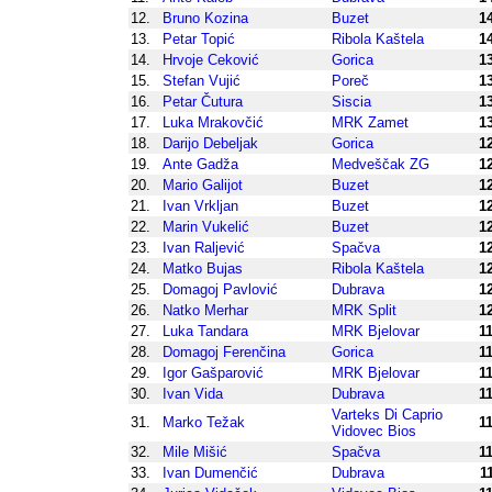
12.
Bruno Kozina
Buzet
1
13.
Petar Topić
Ribola Kaštela
1
14.
Hrvoje Ceković
Gorica
1
15.
Stefan Vujić
Poreč
1
16.
Petar Čutura
Siscia
1
17.
Luka Mrakovčić
MRK Zamet
1
18.
Darijo Debeljak
Gorica
1
19.
Ante Gadža
Medveščak ZG
1
20.
Mario Galijot
Buzet
1
21.
Ivan Vrkljan
Buzet
1
22.
Marin Vukelić
Buzet
1
23.
Ivan Raljević
Spačva
1
24.
Matko Bujas
Ribola Kaštela
1
25.
Domagoj Pavlović
Dubrava
1
26.
Natko Merhar
MRK Split
1
27.
Luka Tandara
MRK Bjelovar
1
28.
Domagoj Ferenčina
Gorica
1
29.
Igor Gašparović
MRK Bjelovar
1
30.
Ivan Vida
Dubrava
1
Varteks Di Caprio
31.
Marko Težak
1
Vidovec Bios
32.
Mile Mišić
Spačva
1
33.
Ivan Dumenčić
Dubrava
1