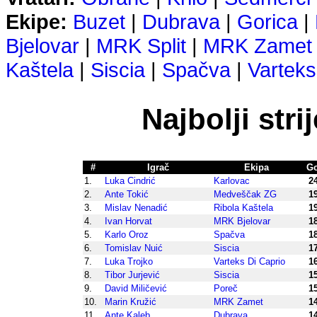
Ekipe:
Buzet
|
Dubrava
|
Gorica
|
Bjelovar
|
MRK Split
|
MRK Zamet
Kaštela
|
Siscia
|
Spačva
|
Varteks
Najbolji stri
#
Igrač
Ekipa
Go
1.
Luka Cindrić
Karlovac
2
2.
Ante Tokić
Medveščak ZG
1
3.
Mislav Nenadić
Ribola Kaštela
1
4.
Ivan Horvat
MRK Bjelovar
1
5.
Karlo Oroz
Spačva
1
6.
Tomislav Nuić
Siscia
1
7.
Luka Trojko
Varteks Di Caprio
1
8.
Tibor Jurjević
Siscia
1
9.
David Miličević
Poreč
1
10.
Marin Kružić
MRK Zamet
1
11.
Ante Kaleb
Dubrava
1