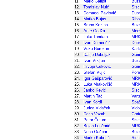
11.
Mario Galijot
Buz
12.
Tomislav Nuić
Sisc
13.
Domagoj Pavlović
Dub
14.
Matko Bujas
Ribo
15.
Bruno Kozina
Buz
16.
Ante Gadža
Med
17.
Luka Tandara
MRK 
18.
Ivan Dumenčić
Dub
19.
Vuko Borozan
Karl
20.
Darijo Debeljak
Gori
21.
Ivan Vrkljan
Buz
22.
Hrvoje Ceković
Gori
23.
Stefan Vujić
Por
24.
Igor Gašparović
MRK 
25.
Luka Mrakovčić
MRK
26.
Janko Kević
Sisc
27.
Martin Tači
Vart
28.
Ivan Kordi
Spa
29.
Jurica Vidaček
Vido
30.
Dario Vozab
Gori
31.
Petar Čutura
Sisc
32.
Bojan Lončarić
MRK
33.
Neno Gašpar
Buz
34.
Marko Kobetić
Sisc