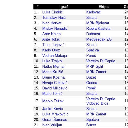
#
Igrač
Ekipa
Go
1.
Luka Cindrić
Karlovac
2
2.
Tomislav Nuić
Siscia
1
3.
Ivan Horvat
MRK Bjelovar
1
4.
Mislav Nenadić
Ribola Kaštela
1
5.
Ante Kaleb
Dubrava
1
6.
Ante Tokić
Medveščak ZG
1
7.
Tibor Jurjević
Siscia
1
8.
Karlo Oroz
Spačva
1
9.
Vedran Mataija
Poreč
1
10.
Luka Trojko
Varteks Di Caprio
1
11.
Natko Merhar
MRK Split
1
12.
Marin Kružić
MRK Zamet
1
13.
Bruno Kozina
Buzet
1
14.
Hrvoje Ceković
Gorica
1
15.
David Miličević
Poreč
1
16.
Mario Tomić
Siscia
1
Varteks Di Caprio
17.
Marko Težak
1
Vidovec Bios
18.
Janko Kević
Siscia
1
19.
Luka Mrakovčić
MRK Zamet
1
20.
Goran Šarenac
Spačva
8
21.
Ivan Vrkljan
Buzet
1