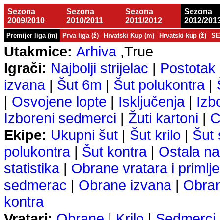
Sezona
Sezona
Sezona
Sezona
2009/2010
2010/2011
2011/2012
2012/201
Premijer liga (m)
Prva liga (ž)
Hrvatski Kup (m)
Hrvatski kup (ž)
SE
Utakmice:
Arhiva
,True
Igrači:
Najbolji strijelac
|
Postotak 
izvana
|
Šut 6m
|
Šut polukontra
|
|
Osvojene lopte
|
Isključenja
|
Izb
Izboreni sedmerci
|
Žuti kartoni
|
C
Ekipe:
Ukupni šut
|
Šut krilo
|
Šut
polukontra
|
Šut kontra
|
Ostala na
statistika
|
Obrane vratara i primlje
sedmerac
|
Obrane izvana
|
Obra
kontra
Vratari:
Obrane
|
Krilo
|
Sedmerci