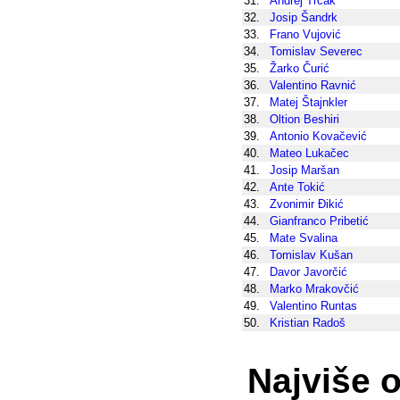
31.
Andrej Trčak
32.
Josip Šandrk
33.
Frano Vujović
34.
Tomislav Severec
35.
Žarko Čurić
36.
Valentino Ravnić
37.
Matej Štajnkler
38.
Oltion Beshiri
39.
Antonio Kovačević
40.
Mateo Lukačec
41.
Josip Maršan
42.
Ante Tokić
43.
Zvonimir Đikić
44.
Gianfranco Pribetić
45.
Mate Svalina
46.
Tomislav Kušan
47.
Davor Javorčić
48.
Marko Mrakovčić
49.
Valentino Runtas
50.
Kristian Radoš
Najviše o