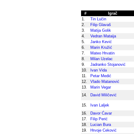
#
Igrač
1.
Tin Lučin
2.
Filip Glavaš
3.
Matija Golik
4.
Vedran Mataija
5.
Janko Kević
6.
Marin Kružić
7.
Mateo Hrvatin
8.
Milan Uzelac
9.
Jadranko Stojanović
10.
Ivan Vida
11.
Petar Medić
12.
Vlado Matanović
13.
Marin Vegar
14.
David Miličević
15.
Ivan Laljek
16.
Davor Ćavar
17.
Filip Perić
18.
Lucian Bura
19.
Hrvoje Ceković