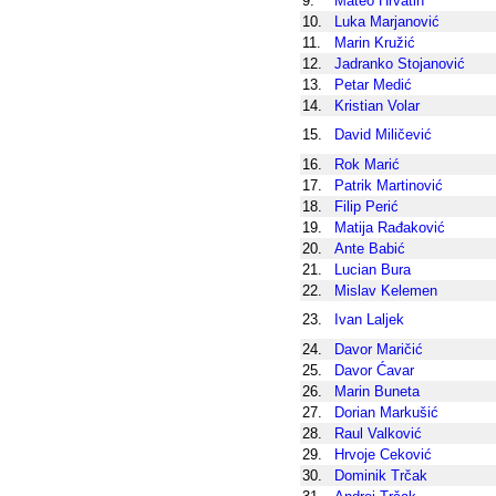
9.
Mateo Hrvatin
10.
Luka Marjanović
11.
Marin Kružić
12.
Jadranko Stojanović
13.
Petar Medić
14.
Kristian Volar
15.
David Miličević
16.
Rok Marić
17.
Patrik Martinović
18.
Filip Perić
19.
Matija Rađaković
20.
Ante Babić
21.
Lucian Bura
22.
Mislav Kelemen
23.
Ivan Laljek
24.
Davor Maričić
25.
Davor Ćavar
26.
Marin Buneta
27.
Dorian Markušić
28.
Raul Valković
29.
Hrvoje Ceković
30.
Dominik Trčak