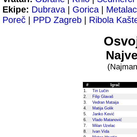
Ekipe:
Dubrava
|
Gorica
|
Metalac
Poreč
|
PPD Zagreb
|
Ribola Kašt
Osvoj
Najve
(Najmanj
#
Igrač
1.
Tin Lučin
2.
Filip Glavaš
3.
Vedran Mataija
4.
Matija Golik
5.
Janko Kević
6.
Vlado Matanović
7.
Milan Uzelac
8.
Ivan Vida