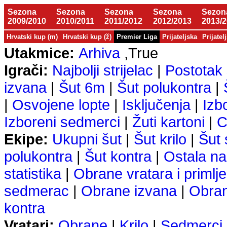
Sezona
Sezona
Sezona
Sezona
Sezon
2009/2010
2010/2011
2011/2012
2012/2013
2013/
Hrvatski kup (m)
Hrvatski kup (ž)
Premier Liga
Prijateljska
Prijatel
Utakmice:
Arhiva
,True
Igrači:
Najbolji strijelac
|
Postotak 
izvana
|
Šut 6m
|
Šut polukontra
|
|
Osvojene lopte
|
Isključenja
|
Izb
Izboreni sedmerci
|
Žuti kartoni
|
C
Ekipe:
Ukupni šut
|
Šut krilo
|
Šut
polukontra
|
Šut kontra
|
Ostala na
statistika
|
Obrane vratara i primlje
sedmerac
|
Obrane izvana
|
Obra
kontra
Vratari:
Obrane
|
Krilo
|
Sedmerci