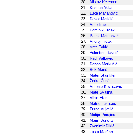
20.
Mislav Kelemen
21.
Kristian Volar
22.
Luka Marjanović
23.
Davor Maričić
24.
Ante Babić
25.
Dominik Trčak
26.
Patrik Martinović
27.
Andrej Trčak
28.
Ante Tokić
29.
Valentino Ravnić
30.
Raul Valković
31.
Dorian Markušić
32.
Rok Marić
33.
Matej Štajnkler
34.
Žarko Čurić
35.
Antonio Kovačević
36.
Mate Svalina
37.
Albin Eter
38.
Mateo Lukačec
39.
Frano Vujović
40.
Matija Perajica
41.
Marin Buneta
42.
Zvonimir Đikić
43.
Josip Maršan