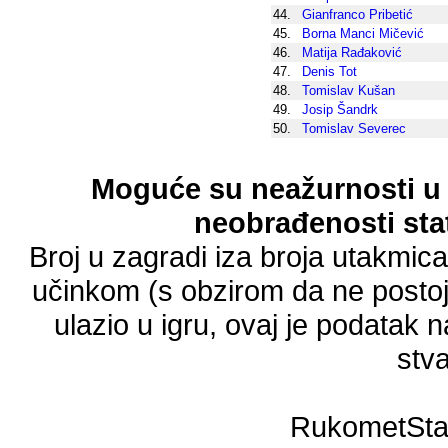
44.
Gianfranco Pribetić
45.
Borna Manci Mičević
46.
Matija Rađaković
47.
Denis Tot
48.
Tomislav Kušan
49.
Josip Šandrk
50.
Tomislav Severec
Moguće su neažurnosti u 
neobrađenosti stat
Broj u zagradi iza broja utakmic
učinkom (s obzirom da ne postoji
ulazio u igru, ovaj je podatak n
stva
RukometSta