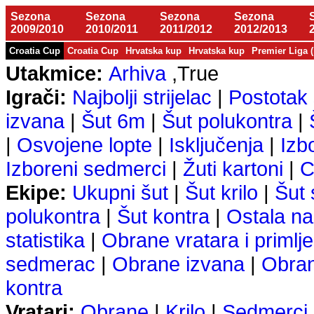
Sezona
Sezona
Sezona
Sezona
2009/2010
2010/2011
2011/2012
2012/2013
Croatia Cup
Croatia Cup
Hrvatska kup
Hrvatska kup
Premier Liga 
Utakmice:
Arhiva
,True
Igrači:
Najbolji strijelac
|
Postotak 
izvana
|
Šut 6m
|
Šut polukontra
|
|
Osvojene lopte
|
Isključenja
|
Izb
Izboreni sedmerci
|
Žuti kartoni
|
C
Ekipe:
Ukupni šut
|
Šut krilo
|
Šut
polukontra
|
Šut kontra
|
Ostala na
statistika
|
Obrane vratara i primlje
sedmerac
|
Obrane izvana
|
Obra
kontra
Vratari:
Obrane
|
Krilo
|
Sedmerci