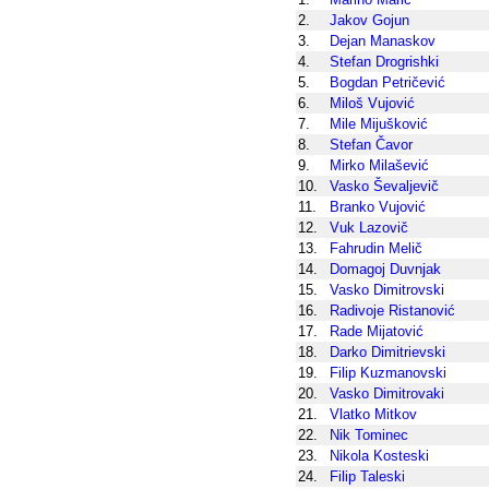
2.
Jakov Gojun
3.
Dejan Manaskov
4.
Stefan Drogrishki
5.
Bogdan Petričević
6.
Miloš Vujović
7.
Mile Mijušković
8.
Stefan Čavor
9.
Mirko Milašević
10.
Vasko Ševaljevič
11.
Branko Vujović
12.
Vuk Lazovič
13.
Fahrudin Melič
14.
Domagoj Duvnjak
15.
Vasko Dimitrovski
16.
Radivoje Ristanović
17.
Rade Mijatović
18.
Darko Dimitrievski
19.
Filip Kuzmanovski
20.
Vasko Dimitrovaki
21.
Vlatko Mitkov
22.
Nik Tominec
23.
Nikola Kosteski
24.
Filip Taleski