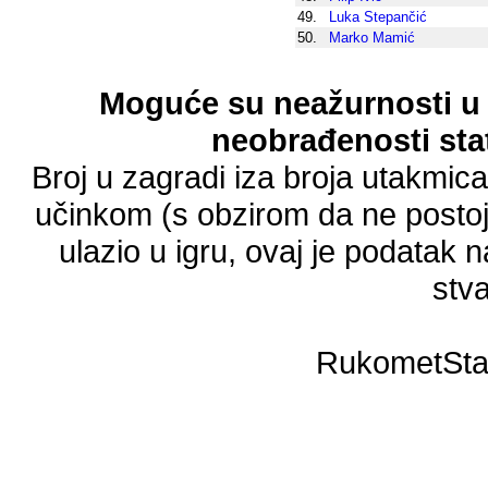
49.
Luka Stepančić
50.
Marko Mamić
Moguće su neažurnosti u 
neobrađenosti stat
Broj u zagradi iza broja utakmic
učinkom (s obzirom da ne postoji
ulazio u igru, ovaj je podatak n
stva
RukometSta