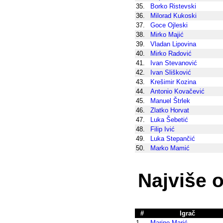
35.
Borko Ristevski
36.
Milorad Kukoski
37.
Goce Ojleski
38.
Mirko Majić
39.
Vladan Lipovina
40.
Mirko Radović
41.
Ivan Stevanović
42.
Ivan Slišković
43.
Krešimir Kozina
44.
Antonio Kovačević
45.
Manuel Štrlek
46.
Zlatko Horvat
47.
Luka Šebetić
48.
Filip Ivić
49.
Luka Stepančić
50.
Marko Mamić
Najviše o
#
Igrač
1.
Marino Marić