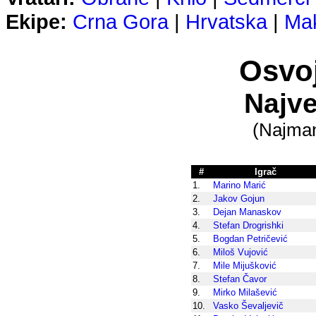
Ekipe:
Crna Gora
|
Hrvatska
|
Mak
Osvoj
Najve
(Najman
#
Igrač
1.
Marino Marić
2.
Jakov Gojun
3.
Dejan Manaskov
4.
Stefan Drogrishki
5.
Bogdan Petričević
6.
Miloš Vujović
7.
Mile Mijušković
8.
Stefan Čavor
9.
Mirko Milašević
10.
Vasko Ševaljevič