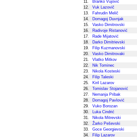
11.
Branko Vujović
12.
Vuk Lazovič
13.
Fahrudin Melič
14.
Domagoj Duvnjak
15.
Vasko Dimitrovski
16.
Radivoje Ristanović
17.
Rade Mijatović
18.
Darko Dimitrievski
19.
Filip Kuzmanovski
20.
Vasko Dimitrovaki
21.
Vlatko Mitkov
22.
Nik Tominec
23.
Nikola Kosteski
24.
Filip Taleski
25.
Kiril Lazarov
26.
Tomislav Stojanović
27.
Nemanja Pribak
28.
Domagoj Pavlović
29.
Vuko Borozan
30.
Luka Cindrić
31.
Nikola Mitrevski
32.
Žarko Peševski
33.
Goce Georgievski
34.
Filip Lazarov