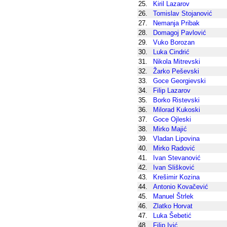
25.
Kiril Lazarov
26.
Tomislav Stojanović
27.
Nemanja Pribak
28.
Domagoj Pavlović
29.
Vuko Borozan
30.
Luka Cindrić
31.
Nikola Mitrevski
32.
Žarko Peševski
33.
Goce Georgievski
34.
Filip Lazarov
35.
Borko Ristevski
36.
Milorad Kukoski
37.
Goce Ojleski
38.
Mirko Majić
39.
Vladan Lipovina
40.
Mirko Radović
41.
Ivan Stevanović
42.
Ivan Slišković
43.
Krešimir Kozina
44.
Antonio Kovačević
45.
Manuel Štrlek
46.
Zlatko Horvat
47.
Luka Šebetić
48.
Filip Ivić