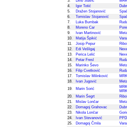
3.
Dino Slavić
MRK
4.
Igor Totić
Dub
5.
Dražen Stojanović
Spa
6.
Tomislav Stojanović
Spa
7.
Luka Bumbak
Rud
8.
Moreno Car
Por
9.
Ivan Martinović
Meta
10.
Matija Špikić
Vara
11.
Josip Pepur
Ribo
12.
Edi Vešligaj
Nex
13.
Perica Lelić
Nex
14.
Petar Fresl
Rud
15.
Marinko Ševo
Meta
16.
Filip Cvetković
Rud
17.
Tomislav Milinković
MRK
18.
Ivan Jugović
Meta
MRK
19.
Marin Sorić
MRK
20.
Marin Šegrt
Ribo
21.
Mislav Lončar
Meta
22.
Domagoj Grahovac
Dub
23.
Nikola Lončar
Gori
24.
Ivan Stevanović
PPD
25.
Domagoj Črnila
Vara