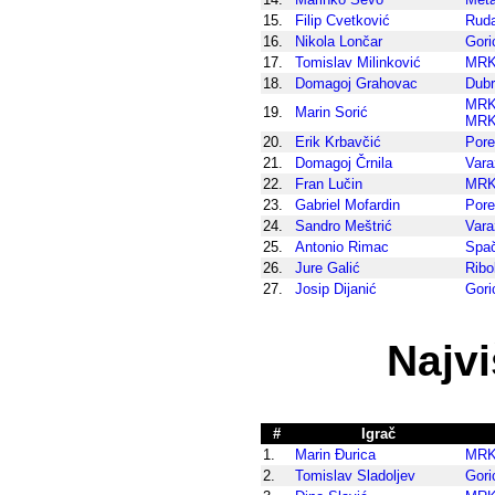
15.
Filip Cvetković
Rud
16.
Nikola Lončar
Gori
17.
Tomislav Milinković
MRK
18.
Domagoj Grahovac
Dub
MRK
19.
Marin Sorić
MRK
20.
Erik Krbavčić
Por
21.
Domagoj Črnila
Vara
22.
Fran Lučin
MRK
23.
Gabriel Mofardin
Por
24.
Sandro Meštrić
Vara
25.
Antonio Rimac
Spa
26.
Jure Galić
Ribo
27.
Josip Dijanić
Gori
Najv
#
Igrač
1.
Marin Đurica
MRK
2.
Tomislav Sladoljev
Gori