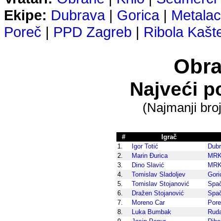
Ekipe:
Dubrava
|
Gorica
|
Metalac
Poreč
|
PPD Zagreb
|
Ribola Kašt
Obra
Najveći p
(Najmanji bro
#
Igrač
1.
Igor Totić
Dub
2.
Marin Đurica
MRK
3.
Dino Slavić
MRK
4.
Tomislav Sladoljev
Gori
5.
Tomislav Stojanović
Spa
6.
Dražen Stojanović
Spa
7.
Moreno Car
Por
8.
Luka Bumbak
Rud