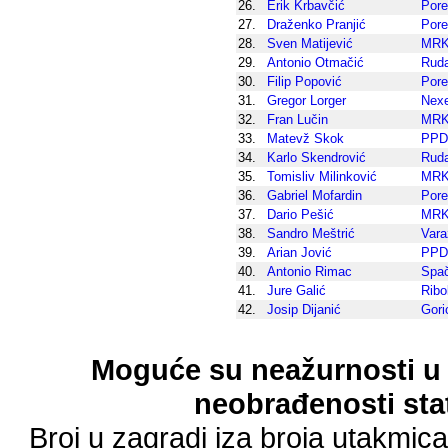
26.
Erik Krbavčić
Por
27.
Draženko Pranjić
Por
28.
Sven Matijević
MRK
29.
Antonio Otmačić
Rud
30.
Filip Popović
Por
31.
Gregor Lorger
Nex
32.
Fran Lučin
MRK
33.
Matevž Skok
PPD
34.
Karlo Skendrović
Rud
35.
Tomisliv Milinković
MRK
36.
Gabriel Mofardin
Por
37.
Dario Pešić
MRK
38.
Sandro Meštrić
Vara
39.
Arian Jović
PPD
40.
Antonio Rimac
Spa
41.
Jure Galić
Ribo
42.
Josip Dijanić
Gori
Moguće su neažurnosti u 
neobrađenosti stat
Broj u zagradi iza broja utakmic