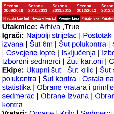
Sezona
Sezona
Sezona
Sezona
Sezon
2009/2010
2010/2011
2011/2012
2012/2013
2013/
Hrvatski kup (m)
Hrvatski kup (ž)
Premier Liga
Prijateljska
Prijatel
Utakmice:
Arhiva
,True
Igrači:
Najbolji strijelac
|
Postotak 
izvana
|
Šut 6m
|
Šut polukontra
|
|
Osvojene lopte
|
Isključenja
|
Izb
Izboreni sedmerci
|
Žuti kartoni
|
C
Ekipe:
Ukupni šut
|
Šut krilo
|
Šut
polukontra
|
Šut kontra
|
Ostala na
statistika
|
Obrane vratara i primlje
sedmerac
|
Obrane izvana
|
Obra
kontra
Vratari:
Obrane
|
Krilo
|
Sedmerci