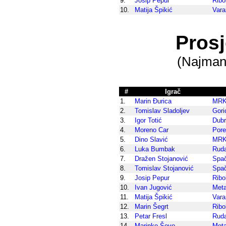
9.
Josip Pepur
Ribo
10.
Matija Špikić
Vara
Pros
(Najmanj
#
Igrač
1.
Marin Đurica
MRK
2.
Tomislav Sladoljev
Gori
3.
Igor Totić
Dub
4.
Moreno Car
Por
5.
Dino Slavić
MRK
6.
Luka Bumbak
Rud
7.
Dražen Stojanović
Spa
8.
Tomislav Stojanović
Spa
9.
Josip Pepur
Ribo
10.
Ivan Jugović
Meta
11.
Matija Špikić
Vara
12.
Marin Šegrt
Ribo
13.
Petar Fresl
Rud
14.
Marinko Ševo
Meta