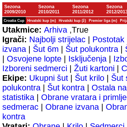
Sezona
Sezona
Sezona
Sezona
2009/2010
2010/2011
2011/2012
2012/201
Croatia Cup
Hrvatski kup (m)
Hrvatski kup (ž)
Premier liga (m)
Prij
Utakmice:
Arhiva
,True
Igrači:
Najbolji strijelac
|
Postotak 
izvana
|
Šut 6m
|
Šut polukontra
|
|
Osvojene lopte
|
Isključenja
|
Izb
Izboreni sedmerci
|
Žuti kartoni
|
C
Ekipe:
Ukupni šut
|
Šut krilo
|
Šut
polukontra
|
Šut kontra
|
Ostala na
statistika
|
Obrane vratara i primlje
sedmerac
|
Obrane izvana
|
Obra
kontra
Vratari:
Obrane
|
Krilo
|
Sedmerci