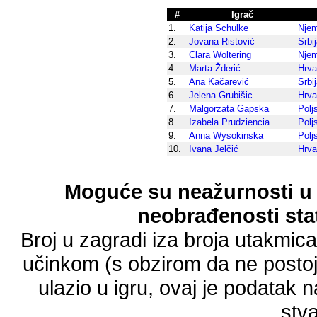
#
Igrač
1.
Katija Schulke
Nje
2.
Jovana Ristović
Srbi
3.
Clara Woltering
Nje
4.
Marta Žderić
Hrva
5.
Ana Kačarević
Srbi
6.
Jelena Grubišic
Hrva
7.
Malgorzata Gapska
Polj
8.
Izabela Prudziencia
Polj
9.
Anna Wysokinska
Polj
10.
Ivana Jelčić
Hrva
Moguće su neažurnosti u 
neobrađenosti stat
Broj u zagradi iza broja utakmic
učinkom (s obzirom da ne postoji
ulazio u igru, ovaj je podatak n
stva