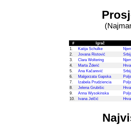
Pros
(Najman
#
Igrač
1.
Katija Schulke
Nje
2.
Jovana Ristović
Srbi
3.
Clara Woltering
Nje
4.
Marta Žderić
Hrva
5.
Ana Kačarević
Srbi
6.
Malgorzata Gapska
Polj
7.
Izabela Prudziencia
Polj
8.
Jelena Grubišic
Hrva
9.
Anna Wysokinska
Polj
10.
Ivana Jelčić
Hrva
Najv