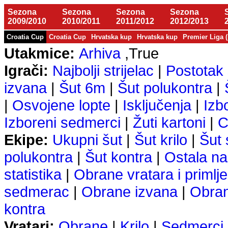
Sezona
Sezona
Sezona
Sezona
2009/2010
2010/2011
2011/2012
2012/2013
Croatia Cup
Croatia Cup
Hrvatska kup
Hrvatska kup
Premier Liga 
Utakmice:
Arhiva
,True
Igrači:
Najbolji strijelac
|
Postotak 
izvana
|
Šut 6m
|
Šut polukontra
|
|
Osvojene lopte
|
Isključenja
|
Izb
Izboreni sedmerci
|
Žuti kartoni
|
C
Ekipe:
Ukupni šut
|
Šut krilo
|
Šut
polukontra
|
Šut kontra
|
Ostala na
statistika
|
Obrane vratara i primlje
sedmerac
|
Obrane izvana
|
Obra
kontra
Vratari:
Obrane
|
Krilo
|
Sedmerci