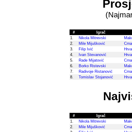
Pros
(Najman
#
Igrač
1.
Nikola Mitrevski
Make
2.
Mile Mijušković
Crna
3.
Filip Ivić
Hrva
4.
Ivan Stevanović
Hrva
5.
Rade Mijatović
Crna
6.
Borko Ristevski
Make
7.
Radivoje Ristanović
Crna
8.
Tomislav Stojanović
Hrva
Najv
#
Igrač
1.
Nikola Mitrevski
Make
2.
Mile Mijušković
Crna