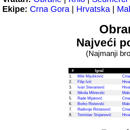
Ekipe:
Crna Gora
|
Hrvatska
|
Mak
Obran
Najveći p
(Najmanji bro
#
Igrač
1.
Mile Mijušković
Crna
2.
Filip Ivić
Hrva
3.
Ivan Stevanović
Hrva
4.
Nikola Mitrevski
Make
5.
Rade Mijatović
Crna
6.
Borko Ristevski
Make
7.
Radivoje Ristanović
Crna
8.
Tomislav Stojanović
Hrva