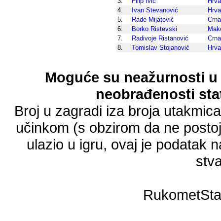
3.
Filip Ivić
Hrva
4.
Ivan Stevanović
Hrva
5.
Rade Mijatović
Crna
6.
Borko Ristevski
Make
7.
Radivoje Ristanović
Crna
8.
Tomislav Stojanović
Hrva
Moguće su neažurnosti u 
neobrađenosti stat
Broj u zagradi iza broja utakmic
učinkom (s obzirom da ne postoji
ulazio u igru, ovaj je podatak n
stva
RukometSta