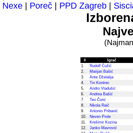
Nexe
|
Poreč
|
PPD Zagreb
|
Sisci
Izboren
Najve
(Najmanj
#
Igrač
1.
Rudolf Ćužić
2.
Marijan Bašić
3.
Ante Dželalija
4.
Tin Kontrec
5.
Andro Vladušić
6.
Andrea Bašić
7.
Teo Čorić
8.
Nikola Raič
9.
Antonio Pribanić
10.
Neven Prole
11.
Krešimir Kozina
12.
Janko Mavrović