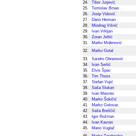
24.
Tibor Jurjević
25.
Tomislav Brnas
26.
Josip Vidović
27.
Dario Herman
28.
Miodrag Višnić
29.
Ivan Vrkljan
30.
Zoran Jeftić
31.
Marko Mrđenović
32.
Marko Gotal
33.
Sandro Obranović
34.
Ivan Sertić
35.
Elvis Špac
36.
Tim Thoss
37.
Stefan Vujić
38.
Saša Slukan
39.
Ivan Masnec
40.
Marko Šokičić
41.
Marko Gotovac
42.
Saša Breščić
43.
Igor Rožman
44.
Ivan Kavran
45.
Mario Vuglač
46.
Marko Tarabochia