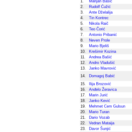
1.
Marijan Bašić
2.
Rudolf Ćužić
3.
Ante Dželalija
4.
Tin Kontrec
5.
Nikola Raič
6.
Teo Čorić
7.
Antonio Pribanić
8.
Neven Prole
9.
Mario Bjeliš
10.
Krešimir Kozina
11.
Andrea Bašić
12.
Andro Vladušić
13.
Janko Mavrović
14.
Domagoj Babić
15.
Ilija Brozović
16.
Anđelo Žeravica
17.
Marin Jurić
18.
Janko Kević
19.
Mehmet Cem Gulsun
20.
Mario Turan
21.
Dario Vozab
22.
Vedran Mataija
23.
Davor Šunjić