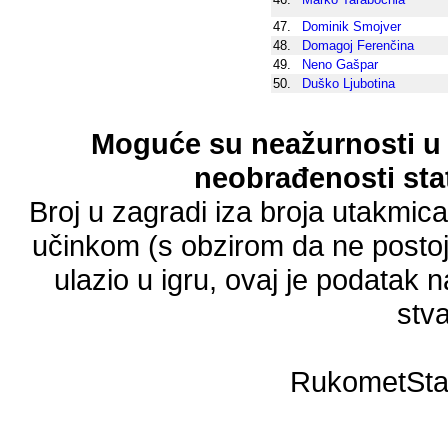
47.
Dominik Smojver
48.
Domagoj Ferenčina
49.
Neno Gašpar
50.
Duško Ljubotina
Moguće su neažurnosti u 
neobrađenosti stat
Broj u zagradi iza broja utakmic
učinkom (s obzirom da ne postoji
ulazio u igru, ovaj je podatak n
stva
RukometSta