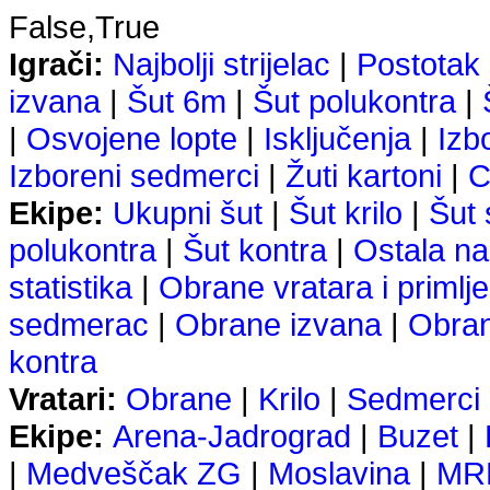
False,True
Igrači:
Najbolji strijelac
|
Postotak 
izvana
|
Šut 6m
|
Šut polukontra
|
|
Osvojene lopte
|
Isključenja
|
Izb
Izboreni sedmerci
|
Žuti kartoni
|
C
Ekipe:
Ukupni šut
|
Šut krilo
|
Šut
polukontra
|
Šut kontra
|
Ostala na
statistika
|
Obrane vratara i primlje
sedmerac
|
Obrane izvana
|
Obra
kontra
Vratari:
Obrane
|
Krilo
|
Sedmerci
Ekipe:
Arena-Jadrograd
|
Buzet
|
|
Medveščak ZG
|
Moslavina
|
MRK