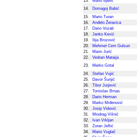
13.
Mario Bjeliš
14.
Domagoj Babić
15.
Mario Turan
16.
Anđelo Žeravica
17.
Dario Vozab
18.
Janko Kević
19.
Ilija Brozović
20.
Mehmet Cem Gulsun
21.
Marin Jurić
22.
Vedran Mataija
23.
Marko Gotal
24.
Stefan Vujić
25.
Davor Šunjić
26.
Tibor Jurjević
27.
Tomislav Brnas
28.
Dario Herman
29.
Marko Mrđenović
30.
Josip Vidović
31.
Miodrag Višnić
32.
Ivan Vrkljan
33.
Zoran Jeftić
34.
Mario Vuglač