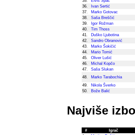
35.
Elvis Špac
36.
Ivan Sertić
37.
Marko Gotovac
38.
Saša Breščić
39.
Igor Rožman
40.
Tim Thoss
41.
Duško Ljubotina
42.
Sandro Obranović
43.
Marko Šokičić
44.
Mario Tomić
45.
Oliver Lušić
46.
Michal Kopčo
47.
Saša Slukan
48.
Marko Tarabochia
49.
Nikola Šverko
50.
Bože Balić
Najviše izbo
#
Igrač