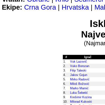
Ekipe:
Crna Gora
|
Hrvatska
|
Mak
Isk
Najve
(Najman
#
Igrač
1.
Vuk Lazovič
2.
Vuko Borozan
3.
Filip Taleski
4.
Jakov Gojun
5.
Mirko Radović
6.
Miloš Božović
7.
Marko Mamić
8.
Luka Šebetić
9.
Krešimir Kozina
10.
Milorad Kukoski