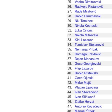
25.
Vasko Dimitrovski
26.
Radivoje Ristanović
27.
Rade Mijatović
28.
Darko Dimitrievski
29.
Nik Tominec
30.
Nikola Kosteski
31.
Luka Cindrić
32.
Nikola Mitrevski
33.
Kiril Lazarov
34.
Tomislav Stojanović
35.
Nemanja Pribak
36.
Domagoj Pavlović
37.
Dejan Manaskov
38.
Goce Georgievski
39.
Filip Lazarov
40.
Borko Ristevski
41.
Goce Ojleski
42.
Mirko Majić
43.
Vladan Lipovina
44.
Ivan Stevanović
45.
Ivan Slišković
46.
Zlatko Horvat
47.
Antonio Kovačević
48.
Manuel Štrlek