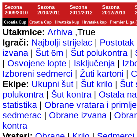
Sezona
Sezona
Sezona
Sezona
2009/2010
2010/2011
2011/2012
2012/2013
Croatia Cup
Croatia Cup
Hrvatska kup
Hrvatska kup
Premier Liga 
Utakmice:
Arhiva
,True
Igrači:
Najbolji strijelac
|
Postotak 
izvana
|
Šut 6m
|
Šut polukontra
|
|
Osvojene lopte
|
Isključenja
|
Izb
Izboreni sedmerci
|
Žuti kartoni
|
C
Ekipe:
Ukupni šut
|
Šut krilo
|
Šut
polukontra
|
Šut kontra
|
Ostala na
statistika
|
Obrane vratara i primlje
sedmerac
|
Obrane izvana
|
Obra
kontra
Vratari:
Obrane
|
Krilo
|
Sedmerci