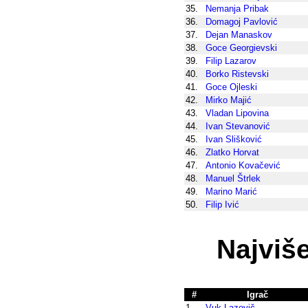
35.
Nemanja Pribak
36.
Domagoj Pavlović
37.
Dejan Manaskov
38.
Goce Georgievski
39.
Filip Lazarov
40.
Borko Ristevski
41.
Goce Ojleski
42.
Mirko Majić
43.
Vladan Lipovina
44.
Ivan Stevanović
45.
Ivan Slišković
46.
Zlatko Horvat
47.
Antonio Kovačević
48.
Manuel Štrlek
49.
Marino Marić
50.
Filip Ivić
Najviše
#
Igrač
1.
Vuk Lazovič