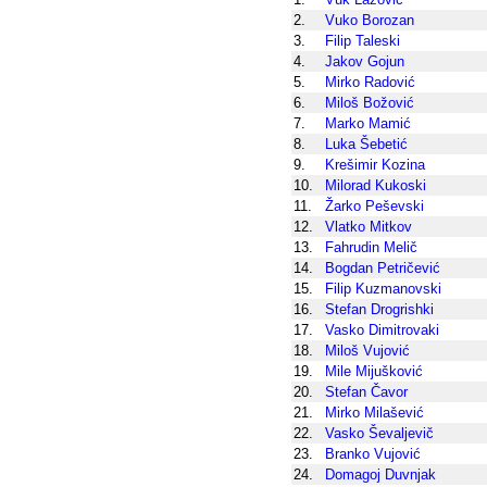
2.
Vuko Borozan
3.
Filip Taleski
4.
Jakov Gojun
5.
Mirko Radović
6.
Miloš Božović
7.
Marko Mamić
8.
Luka Šebetić
9.
Krešimir Kozina
10.
Milorad Kukoski
11.
Žarko Peševski
12.
Vlatko Mitkov
13.
Fahrudin Melič
14.
Bogdan Petričević
15.
Filip Kuzmanovski
16.
Stefan Drogrishki
17.
Vasko Dimitrovaki
18.
Miloš Vujović
19.
Mile Mijušković
20.
Stefan Čavor
21.
Mirko Milašević
22.
Vasko Ševaljevič
23.
Branko Vujović
24.
Domagoj Duvnjak