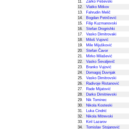
11.
Žarko Peševski
12.
Vlatko Mitkov
13.
Fahrudin Melič
14.
Bogdan Petričević
15.
Filip Kuzmanovski
16.
Stefan Drogrishki
17.
Vasko Dimitrovaki
18.
Miloš Vujović
19.
Mile Mijušković
20.
Stefan Čavor
21.
Mirko Milašević
22.
Vasko Ševaljevič
23.
Branko Vujović
24.
Domagoj Duvnjak
25.
Vasko Dimitrovski
26.
Radivoje Ristanović
27.
Rade Mijatović
28.
Darko Dimitrievski
29.
Nik Tominec
30.
Nikola Kosteski
31.
Luka Cindrić
32.
Nikola Mitrevski
33.
Kiril Lazarov
34.
Tomislav Stojanović