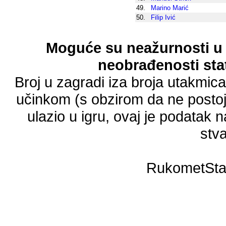
49.
Marino Marić
50.
Filip Ivić
Moguće su neažurnosti u 
neobrađenosti stat
Broj u zagradi iza broja utakmic
učinkom (s obzirom da ne postoji
ulazio u igru, ovaj je podatak n
stva
RukometSta