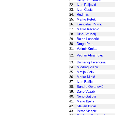
22.
Ivan Raljević
23.
Ivan Ćosić
24.
Rudi Ilić
25.
Marko Petek
26.
Krunoslav Pipinić
27.
Marko Kacanic
28.
Dino Štrucelj
29.
Bojan Lončarić
30.
Drago Prka
31.
Velimir Krokar
32.
Vedran Abramović
33.
Domagoj Ferenčina
34.
Miodrag Višnić
35.
Matija Golik
36.
Marko Mišić
37.
Ivan Bačić
38.
Sandro Obranović
39.
Dario Vozab
40.
Neno Gašpar
41.
Mario Bjeliš
42.
Slaven Brdar
43.
Petar Sklepić