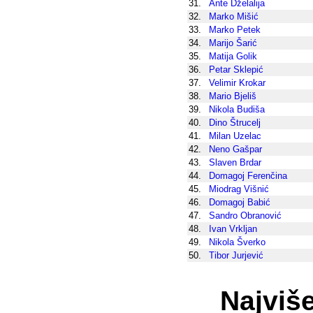
31.
Ante Dželalija
32.
Marko Mišić
33.
Marko Petek
34.
Marijo Šarić
35.
Matija Golik
36.
Petar Sklepić
37.
Velimir Krokar
38.
Mario Bjeliš
39.
Nikola Budiša
40.
Dino Štrucelj
41.
Milan Uzelac
42.
Neno Gašpar
43.
Slaven Brdar
44.
Domagoj Ferenčina
45.
Miodrag Višnić
46.
Domagoj Babić
47.
Sandro Obranović
48.
Ivan Vrkljan
49.
Nikola Šverko
50.
Tibor Jurjević
Najviše