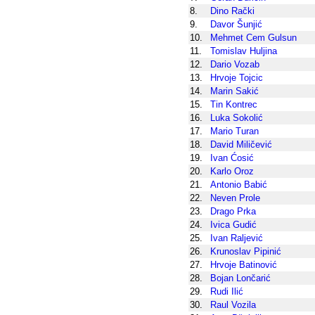
8.
Dino Rački
9.
Davor Šunjić
10.
Mehmet Cem Gulsun
11.
Tomislav Huljina
12.
Dario Vozab
13.
Hrvoje Tojcic
14.
Marin Sakić
15.
Tin Kontrec
16.
Luka Sokolić
17.
Mario Turan
18.
David Miličević
19.
Ivan Ćosić
20.
Karlo Oroz
21.
Antonio Babić
22.
Neven Prole
23.
Drago Prka
24.
Ivica Gudić
25.
Ivan Raljević
26.
Krunoslav Pipinić
27.
Hrvoje Batinović
28.
Bojan Lončarić
29.
Rudi Ilić
30.
Raul Vozila