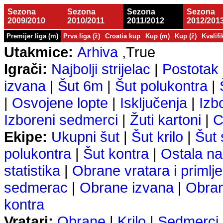
Sezona
Sezona
Sezona
Sezona
2009/2010
2010/2011
2011/2012
2012/201
Premijer liga (m)
Prva liga (ž)
Croatia kup
Kup (m)
Kup (ž)
Kvalifi
Utakmice:
Arhiva
,True
Igrači:
Najbolji strijelac
|
Postotak 
izvana
|
Šut 6m
|
Šut polukontra
|
|
Osvojene lopte
|
Isključenja
|
Izb
Izboreni sedmerci
|
Žuti kartoni
|
C
Ekipe:
Ukupni šut
|
Šut krilo
|
Šut
polukontra
|
Šut kontra
|
Ostala na
statistika
|
Obrane vratara i primlje
sedmerac
|
Obrane izvana
|
Obra
kontra
Vratari:
Obrane
|
Krilo
|
Sedmerci