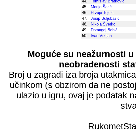
44.
Tomislav Bratković
45.
Marijo Šarić
46.
Hrvoje Tojcic
47.
Josip Buljubašić
48.
Nikola Šverko
49.
Domagoj Babić
50.
Ivan Vrkljan
Moguće su neažurnosti u 
neobrađenosti stat
Broj u zagradi iza broja utakmic
učinkom (s obzirom da ne postoji
ulazio u igru, ovaj je podatak n
stva
RukometSta