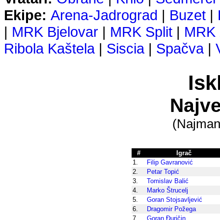
Ekipe:
Arena-Jadrograd
|
Buzet
|
|
MRK Bjelovar
|
MRK Split
|
MRK 
Ribola Kaštela
|
Siscia
|
Spačva
|
Isk
Najve
(Najmanj
#
Igrač
1.
Filip Gavranović
2.
Petar Topić
3.
Tomislav Balić
4.
Marko Štrucelj
5.
Goran Stojsavljević
6.
Dragomir Požega
7.
Goran Đuričin