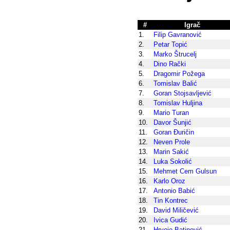
#
Igrač
1.
Filip Gavranović
2.
Petar Topić
3.
Marko Štrucelj
4.
Dino Rački
5.
Dragomir Požega
6.
Tomislav Balić
7.
Goran Stojsavljević
8.
Tomislav Huljina
9.
Mario Turan
10.
Davor Šunjić
11.
Goran Đuričin
12.
Neven Prole
13.
Marin Sakić
14.
Luka Sokolić
15.
Mehmet Cem Gulsun
16.
Karlo Oroz
17.
Antonio Babić
18.
Tin Kontrec
19.
David Miličević
20.
Ivica Gudić
21.
Hrvoje Batinović