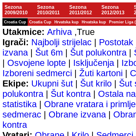
Sezona
Sezona
Sezona
Sezona
2009/2010
2010/2011
2011/2012
2012/2013
Croatia Cup
Croatia Cup
Hrvatska kup
Hrvatska kup
Premier Liga 
Utakmice:
Arhiva
,True
Igrači:
Najbolji strijelac
|
Postotak 
izvana
|
Šut 6m
|
Šut polukontra
|
|
Osvojene lopte
|
Isključenja
|
Izb
Izboreni sedmerci
|
Žuti kartoni
|
C
Ekipe:
Ukupni šut
|
Šut krilo
|
Šut
polukontra
|
Šut kontra
|
Ostala na
statistika
|
Obrane vratara i primlje
sedmerac
|
Obrane izvana
|
Obra
kontra
Vratari:
Obrane
|
Krilo
|
Sedmerci