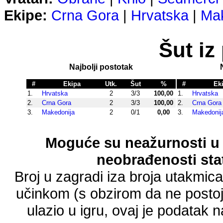
Ekipe:
Crna Gora
|
Hrvatska
|
Mak
Šut iz
Najbolji postotak
#
Ekipa
Utk.
Šut
%
#
Ek
1.
Hrvatska
2
3/3
100,00
1.
Hrvatska
2.
Crna Gora
2
3/3
100,00
2.
Crna Gora
3.
Makedonija
2
0/1
0,00
3.
Makedonij
Moguće su neažurnosti u 
neobrađenosti stat
Broj u zagradi iza broja utakmic
učinkom (s obzirom da ne postoji
ulazio u igru, ovaj je podatak n