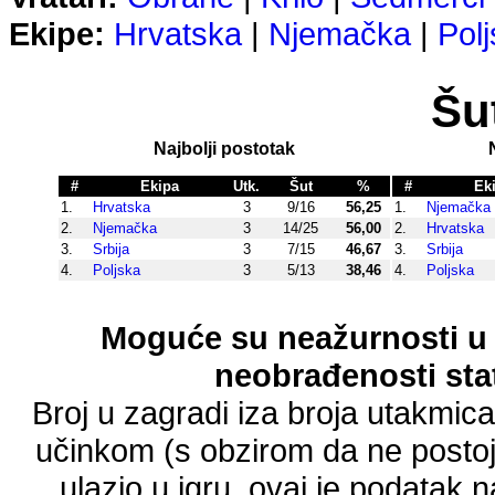
Ekipe:
Hrvatska
|
Njemačka
|
Pol
Šut
Najbolji postotak
#
Ekipa
Utk.
Šut
%
#
Ek
1.
Hrvatska
3
9/16
56,25
1.
Njemačka
2.
Njemačka
3
14/25
56,00
2.
Hrvatska
3.
Srbija
3
7/15
46,67
3.
Srbija
4.
Poljska
3
5/13
38,46
4.
Poljska
Moguće su neažurnosti u 
neobrađenosti stat
Broj u zagradi iza broja utakmic
učinkom (s obzirom da ne postoji
ulazio u igru, ovaj je podatak n