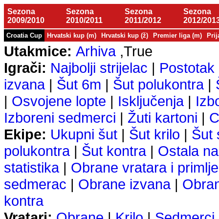
Sezona
Sezona
Sezona
Sezona
2009/2010
2010/2011
2011/2012
2012/201
Croatia Cup
Hrvatski kup (m)
Hrvatski kup (ž)
Premier liga (m)
Prij
Utakmice:
Arhiva
,True
Igrači:
Najbolji strijelac
|
Postotak 
izvana
|
Šut 6m
|
Šut polukontra
|
|
Osvojene lopte
|
Isključenja
|
Izb
Izboreni sedmerci
|
Žuti kartoni
|
C
Ekipe:
Ukupni šut
|
Šut krilo
|
Šut
polukontra
|
Šut kontra
|
Ostala na
statistika
|
Obrane vratara i primlje
sedmerac
|
Obrane izvana
|
Obra
kontra
Vratari:
Obrane
|
Krilo
|
Sedmerci