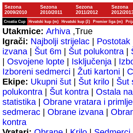
Sezona
Sezona
Sezona
Sezona
2009/2010
2010/2011
2011/2012
2012/201
Croatia Cup
Hrvatski kup (m)
Hrvatski kup (ž)
Premier liga (m)
Prij
Utakmice:
Arhiva
,True
Igrači:
Najbolji strijelac
|
Postotak 
izvana
|
Šut 6m
|
Šut polukontra
|
|
Osvojene lopte
|
Isključenja
|
Izb
Izboreni sedmerci
|
Žuti kartoni
|
C
Ekipe:
Ukupni šut
|
Šut krilo
|
Šut
polukontra
|
Šut kontra
|
Ostala na
statistika
|
Obrane vratara i primlje
sedmerac
|
Obrane izvana
|
Obra
kontra
Vratari:
Obrane
|
Krilo
|
Sedmerci