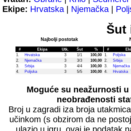
Ekipe:
Hrvatska
|
Njemačka
|
Pol
Šut 
Najbolji postotak
#
Ekipa
Utk.
Šut
%
#
Ek
1.
Hrvatska
3
1/1
100,00
1.
Poljska
2.
Njemačka
3
3/3
100,00
2.
Srbija
3.
Srbija
3
4/4
100,00
3.
Njemačka
4.
Poljska
3
5/5
100,00
4.
Hrvatska
Moguće su neažurnosti u 
neobrađenosti stat
Broj u zagradi iza broja utakmic
učinkom (s obzirom da ne postoji
ulazio u igru, ovaj je podatak n