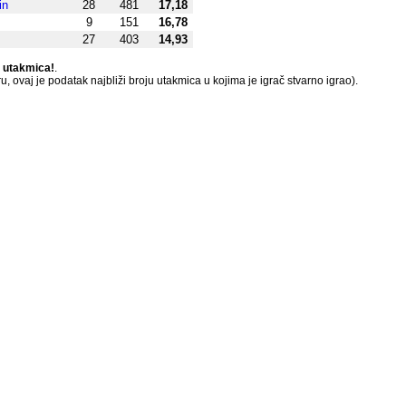
in
28
481
17,18
9
151
16,78
27
403
14,93
h utakmica!
.
, ovaj je podatak najbliži broju utakmica u kojima je igrač stvarno igrao).