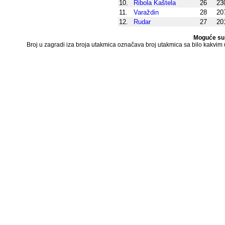
10.
Ribola Kaštela
26
23
11.
Varaždin
28
20
12.
Rudar
27
20
Moguće su 
Broj u zagradi iza broja utakmica označava broj utakmica sa bilo kakvim uč