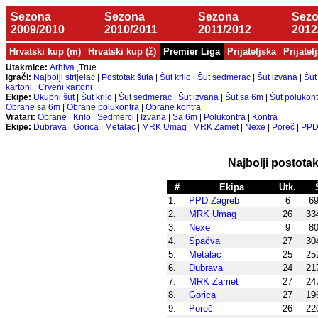
Sezona
Sezona
Sezona
Sez
2009/2010
2010/2011
2011/2012
2012
Hrvatski kup (m)
Hrvatski kup (ž)
Premier Liga
Prijateljska
Prijatel
Utakmice:
Arhiva
,True
Igrači:
Najbolji strijelac
|
Postotak šuta
|
Šut krilo
|
Šut sedmerac
|
Šut izvana
|
Šut
kartoni
|
Crveni kartoni
Ekipe:
Ukupni šut
|
Šut krilo
|
Šut sedmerac
|
Šut izvana
|
Šut sa 6m
|
Šut polukont
Obrane sa 6m
|
Obrane polukontra
|
Obrane kontra
Vratari:
Obrane
|
Krilo
|
Sedmerci
|
Izvana
|
Sa 6m
|
Polukontra
|
Kontra
Ekipe:
Dubrava
|
Gorica
|
Metalac
|
MRK Umag
|
MRK Zamet
|
Nexe
|
Poreč
|
PPD
Najbolji postota
#
Ekipa
Utk.
1.
PPD Zagreb
6
69
2.
MRK Umag
26
33
3.
Nexe
9
80
4.
Spačva
27
30
5.
Metalac
25
25
6.
Dubrava
24
21
7.
MRK Zamet
27
24
8.
Gorica
27
19
9.
Poreč
26
22