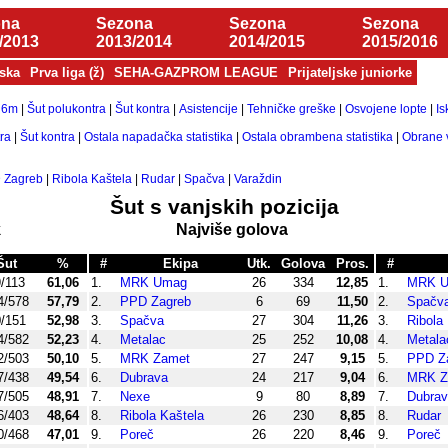
ona
Sezona
Sezona
Sezona
/2013
2013/2014
2014/2015
2015/2016
jska
Prva liga (ž)
SEHA-GAZPROM LEAGUE
Prijateljske juniorke
 6m
|
Šut polukontra
|
Šut kontra
|
Asistencije
|
Tehničke greške
|
Osvojene lopte
|
Is
ra
|
Šut kontra
|
Ostala napadačka statistika
|
Ostala obrambena statistika
|
Obrane v
 Zagreb
|
Ribola Kaštela
|
Rudar
|
Spačva
|
Varaždin
Šut s vanjskih pozicija
k
Najviše golova
Šut
%
#
Ekipa
Utk.
Golova
Pros.
#
/113
61,06
1.
MRK Umag
26
334
12,85
1.
MRK 
4/578
57,79
2.
PPD Zagreb
6
69
11,50
2.
Spačv
/151
52,98
3.
Spačva
27
304
11,26
3.
Ribola
4/582
52,23
4.
Metalac
25
252
10,08
4.
Metala
2/503
50,10
5.
MRK Zamet
27
247
9,15
5.
PPD Z
7/438
49,54
6.
Dubrava
24
217
9,04
6.
MRK Z
7/505
48,91
7.
Nexe
9
80
8,89
7.
Dubra
6/403
48,64
8.
Ribola Kaštela
26
230
8,85
8.
Rudar
0/468
47,01
9.
Poreč
26
220
8,46
9.
Poreč