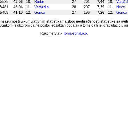
0/528
43,56
10.
Rudar
27
201
7,44
10.
Varažd
7/481
43,04
11.
Varaždin
28
207
7,39
11.
Nexe
1/489
41,10
12.
Gorica
27
196
7,26
12.
Gorica
neažurnosti u kumulativnim statistikama zbog neobrađenosti statistike sa svi
inkom (s obzirom da ne postoji egzaktan podatak o tome da li je igrač ulazio u igru
RukometStat -
Toma-soft d.o.o.