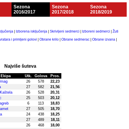
Sezona
Sezona
Sezona
2016/2017
2017/2018
2018/2019
ključenja
|
Izborena isključenja
|
Skrivljeni sedmerci
|
Izboreni sedmerci
|
Žuti
ratara i primljeni golovi
|
Obrane krilo
|
Obrane sedmerac
|
Obrane izvana
|
Najviše šuteva
Ekipa
Utk.
Golova
Pros.
Umag
26
578
22,23
a
27
582
21,56
 Kaštela
26
528
20,31
c
25
503
20,12
agreb
6
113
18,83
amet
27
505
18,70
va
24
438
18,25
27
489
18,11
26
468
18,00