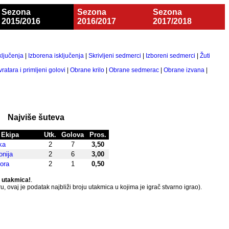
Sezona
Sezona
Sezona
2015/2016
2016/2017
2017/2018
ključenja
|
Izborena isključenja
|
Skrivljeni sedmerci
|
Izboreni sedmerci
|
Žuti
ratara i primljeni golovi
|
Obrane krilo
|
Obrane sedmerac
|
Obrane izvana
|
Najviše šuteva
Ekipa
Utk.
Golova
Pros.
ka
2
7
3,50
nija
2
6
3,00
ora
2
1
0,50
h utakmica!
.
, ovaj je podatak najbliži broju utakmica u kojima je igrač stvarno igrao).