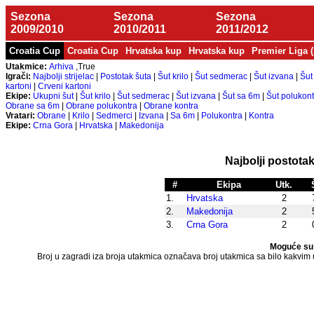
Sezona
Sezona
Sezona
2009/2010
2010/2011
2011/2012
Croatia Cup
Croatia Cup
Hrvatska kup
Hrvatska kup
Premier Liga 
Utakmice:
Arhiva
,True
Igrači:
Najbolji strijelac
|
Postotak šuta
|
Šut krilo
|
Šut sedmerac
|
Šut izvana
|
Šut
kartoni
|
Crveni kartoni
Ekipe:
Ukupni šut
|
Šut krilo
|
Šut sedmerac
|
Šut izvana
|
Šut sa 6m
|
Šut polukont
Obrane sa 6m
|
Obrane polukontra
|
Obrane kontra
Vratari:
Obrane
|
Krilo
|
Sedmerci
|
Izvana
|
Sa 6m
|
Polukontra
|
Kontra
Ekipe:
Crna Gora
|
Hrvatska
|
Makedonija
Najbolji postota
#
Ekipa
Utk.
1.
Hrvatska
2
2.
Makedonija
2
3.
Crna Gora
2
Moguće su 
Broj u zagradi iza broja utakmica označava broj utakmica sa bilo kakvim uč