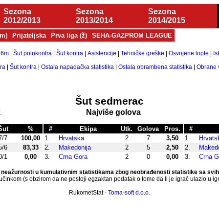
Sezona
Sezona
Sezona
2012/2013
2013/2014
2014/2015
(m)
Prijateljska
Prva liga (ž)
SEHA-GAZPROM LEAGUE
 6m
|
Šut polukontra
|
Šut kontra
|
Asistencije
|
Tehničke greške
|
Osvojene lopte
|
Is
ra
|
Šut kontra
|
Ostala napadačka statistika
|
Ostala obrambena statistika
|
Obrane v
Šut sedmerac
k
Najviše golova
Šut
%
#
Ekipa
Utk.
Golova
Pros.
#
7/7
100,00
1.
Hrvatska
2
7
3,50
1.
Hrvats
5/6
83,33
2.
Makedonija
2
5
2,50
2.
Makedo
0/1
0,00
3.
Crna Gora
2
0
0,00
3.
Crna G
neažurnosti u kumulativnim statistikama zbog neobrađenosti statistike sa svi
inkom (s obzirom da ne postoji egzaktan podatak o tome da li je igrač ulazio u igru
RukometStat -
Toma-soft d.o.o.