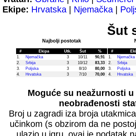
Ekipe:
Hrvatska
|
Njemačka
|
Pol
Šut 
Najbolji postotak
#
Ekipa
Utk.
Šut
%
#
Ek
1.
Njemačka
3
10/11
90,91
1.
Njemačka
2.
Srbija
3
10/12
83,33
2.
Srbija
3.
Poljska
3
8/10
80,00
3.
Poljska
4.
Hrvatska
3
7/10
70,00
4.
Hrvatska
Moguće su neažurnosti u 
neobrađenosti stat
Broj u zagradi iza broja utakmic
učinkom (s obzirom da ne postoji
ulazio u igru, ovaj je podatak n