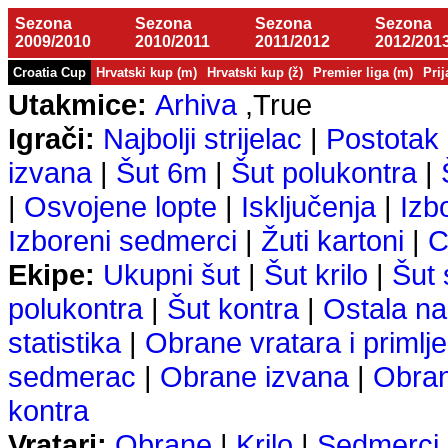
Sezona
Sezona
Sezona
Sezona
2009/2010
2010/2011
2011/2012
2012/201
Croatia Cup
Hrvatski kup (m)
Hrvatski kup (ž)
Premier liga (m)
Prij
Utakmice:
Arhiva
,True
Igrači:
Najbolji strijelac
|
Postotak 
izvana
|
Šut 6m
|
Šut polukontra
|
|
Osvojene lopte
|
Isključenja
|
Izb
Izboreni sedmerci
|
Žuti kartoni
|
C
Ekipe:
Ukupni šut
|
Šut krilo
|
Šut
polukontra
|
Šut kontra
|
Ostala na
statistika
|
Obrane vratara i primlje
sedmerac
|
Obrane izvana
|
Obra
kontra
Vratari:
Obrane
|
Krilo
|
Sedmerci