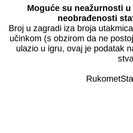
Moguće su neažurnosti u 
neobrađenosti stat
Broj u zagradi iza broja utakmic
učinkom (s obzirom da ne postoji
ulazio u igru, ovaj je podatak n
stva
RukometSta