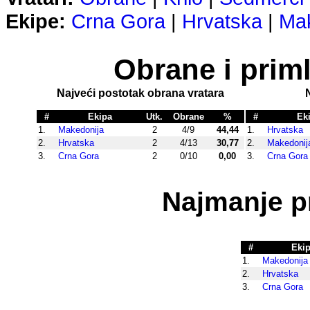
Ekipe:
Crna Gora
|
Hrvatska
|
Mak
Obrane i priml
Najveći postotak obrana vratara
#
Ekipa
Utk.
Obrane
%
#
Ek
1.
Makedonija
2
4/9
44,44
1.
Hrvatska
2.
Hrvatska
2
4/13
30,77
2.
Makedonij
3.
Crna Gora
2
0/10
0,00
3.
Crna Gora
Najmanje p
#
Eki
1.
Makedonija
2.
Hrvatska
3.
Crna Gora