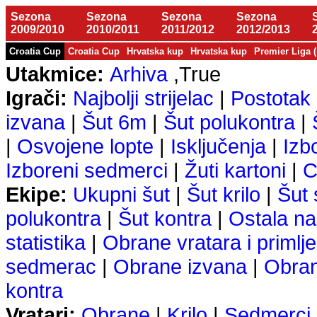
Sezona
Sezona
Sezona
Sezona
2009/2010
2010/2011
2011/2012
2012/2013
Croatia Cup
Croatia Cup
Hrvatska kup
Hrvatska kup
Premier Liga 
Utakmice:
Arhiva
,True
Igrači:
Najbolji strijelac
|
Postotak 
izvana
|
Šut 6m
|
Šut polukontra
|
|
Osvojene lopte
|
Isključenja
|
Izb
Izboreni sedmerci
|
Žuti kartoni
|
C
Ekipe:
Ukupni šut
|
Šut krilo
|
Šut
polukontra
|
Šut kontra
|
Ostala na
statistika
|
Obrane vratara i primlje
sedmerac
|
Obrane izvana
|
Obra
kontra
Vratari:
Obrane
|
Krilo
|
Sedmerci