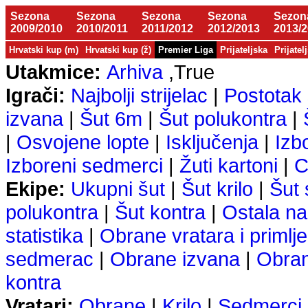
Sezona
Sezona
Sezona
Sezona
Sezon
2009/2010
2010/2011
2011/2012
2012/2013
2013/
Hrvatski kup (m)
Hrvatski kup (ž)
Premier Liga
Prijateljska
Prijatel
Utakmice:
Arhiva
,True
Igrači:
Najbolji strijelac
|
Postotak 
izvana
|
Šut 6m
|
Šut polukontra
|
|
Osvojene lopte
|
Isključenja
|
Izb
Izboreni sedmerci
|
Žuti kartoni
|
C
Ekipe:
Ukupni šut
|
Šut krilo
|
Šut
polukontra
|
Šut kontra
|
Ostala na
statistika
|
Obrane vratara i primlje
sedmerac
|
Obrane izvana
|
Obra
kontra
Vratari:
Obrane
|
Krilo
|
Sedmerci