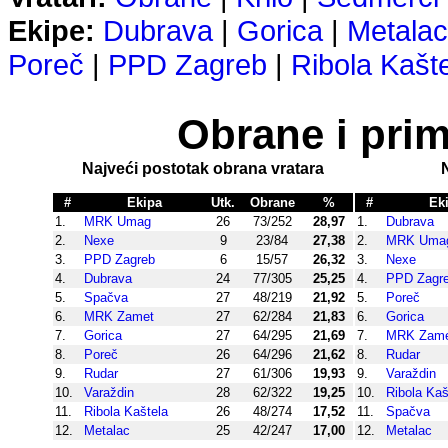
Ekipe:
Dubrava
|
Gorica
|
Metalac
Poreč
|
PPD Zagreb
|
Ribola Kašt
Obrane i prim
Najveći postotak obrana vratara
#
Ekipa
Utk.
Obrane
%
#
Ek
1.
MRK Umag
26
73/252
28,97
1.
Dubrava
2.
Nexe
9
23/84
27,38
2.
MRK Uma
3.
PPD Zagreb
6
15/57
26,32
3.
Nexe
4.
Dubrava
24
77/305
25,25
4.
PPD Zagr
5.
Spačva
27
48/219
21,92
5.
Poreč
6.
MRK Zamet
27
62/284
21,83
6.
Gorica
7.
Gorica
27
64/295
21,69
7.
MRK Zam
8.
Poreč
26
64/296
21,62
8.
Rudar
9.
Rudar
27
61/306
19,93
9.
Varaždin
10.
Varaždin
28
62/322
19,25
10.
Ribola Kaš
11.
Ribola Kaštela
26
48/274
17,52
11.
Spačva
12.
Metalac
25
42/247
17,00
12.
Metalac