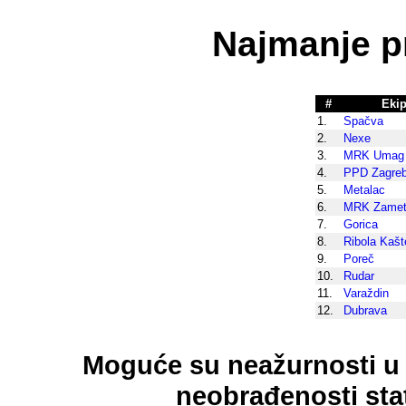
Najmanje p
#
Eki
1.
Spačva
2.
Nexe
3.
MRK Umag
4.
PPD Zagre
5.
Metalac
6.
MRK Zame
7.
Gorica
8.
Ribola Kašt
9.
Poreč
10.
Rudar
11.
Varaždin
12.
Dubrava
Moguće su neažurnosti u 
neobrađenosti stat