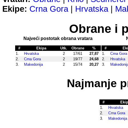
Ekipe:
Crna Gora
|
Hrvatska
|
Mak
Obrane i p
Najveći postotak obrana vratara
#
Ekipa
Utk.
Obrane
%
#
Ek
1.
Hrvatska
2
17/61
27,87
1.
Crna Gora
2.
Crna Gora
2
19/77
24,68
2.
Hrvatska
3.
Makedonija
2
15/74
20,27
3.
Makedonij
Najmanje p
#
Eki
1.
Hrvatska
2.
Crna Gora
3.
Makedonija