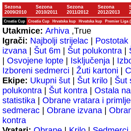
Sezona
Sezona
Sezona
Sezona
2009/2010
2010/2011
2011/2012
2012/2013
Croatia Cup
Croatia Cup
Hrvatska kup
Hrvatska kup
Premier Liga 
Utakmice:
Arhiva
,True
Igrači:
Najbolji strijelac
|
Postotak 
izvana
|
Šut 6m
|
Šut polukontra
|
|
Osvojene lopte
|
Isključenja
|
Izb
Izboreni sedmerci
|
Žuti kartoni
|
C
Ekipe:
Ukupni šut
|
Šut krilo
|
Šut
polukontra
|
Šut kontra
|
Ostala na
statistika
|
Obrane vratara i primlje
sedmerac
|
Obrane izvana
|
Obra
kontra
Vratari:
Obrane
|
Krilo
|
Sedmerci