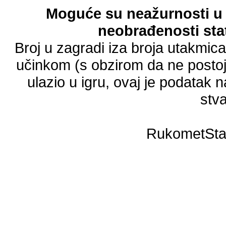
Moguće su neažurnosti u 
neobrađenosti stat
Broj u zagradi iza broja utakmic
učinkom (s obzirom da ne postoji
ulazio u igru, ovaj je podatak n
stva
RukometSta